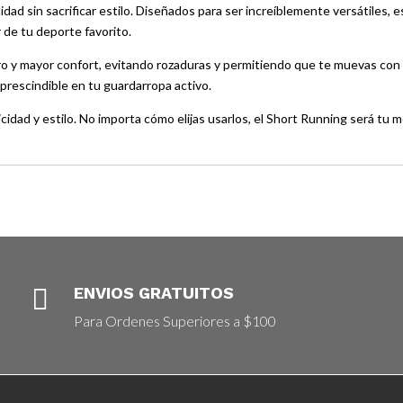
ad sin sacrificar estilo. Diseñados para ser increíblemente versátiles, 
r de tu deporte favorito.
ro y mayor confort, evitando rozaduras y permitiendo que te muevas con to
mprescindible en tu guardarropa activo.
icidad y estilo. No importa cómo elijas usarlos, el Short Running será tu 

ENVIOS GRATUITOS
Para Ordenes Superiores a $100