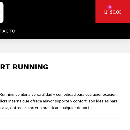
0
Carro
$
0.00
TACTO
RT RUNNING
 Running combina versatilidad y comodidad para cualquier ocasión.
licra interna que ofrece mayor soporte y confort, son ideales para
casa, entrenar, correr o practicar cualquier deporte.