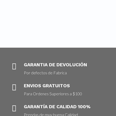
Los jeans ajustados de cintura alta no están
muertos. Y aquí le mostramos cómo combinar su
nuevo...

GARANTIA DE DEVOLUCIÓN
Por defectos de Fabrica

ENVIOS GRATUITOS
Para Ordenes Superiores a $100

GARANTÍA DE CALIDAD 100%
Prendas de muy buena Calidad