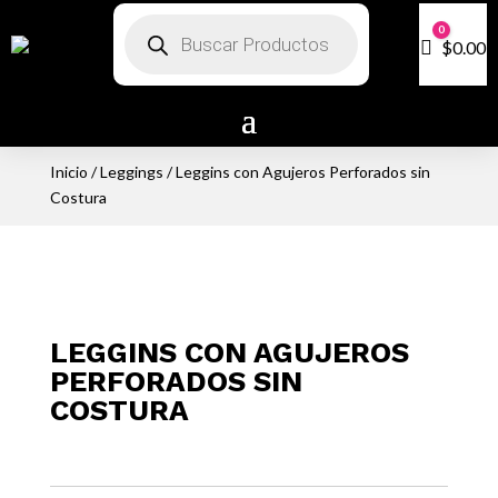
Búsqueda
0
de
Carro
$
0.00
productos
Inicio
/
Leggings
/ Leggins con Agujeros Perforados sin
Costura
LEGGINS CON AGUJEROS
PERFORADOS SIN
COSTURA