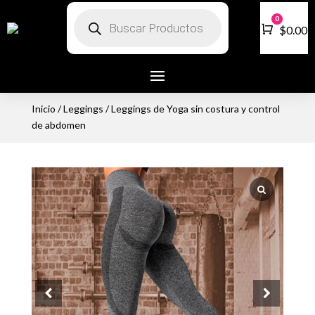
Búsqueda
0
de
Carro
$
0.00
productos
Inicio
/
Leggings
/ Leggings de Yoga sin costura y control
de abdomen