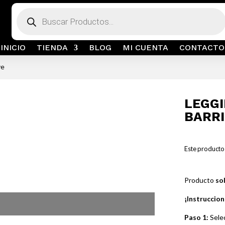
Búsqueda
de
productos
INICIO
TIENDA
BLOG
MI CUENTA
CONTACTO
ve
LEGG
BARRI
Este producto
Producto
so
¡Instruccion
Paso 1:
Selec