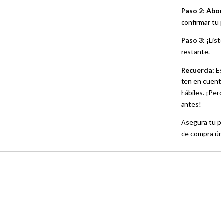
Paso 2
:
Abon
confirmar tu
Paso 3:
¡List
restante.
Recuerda:
Es
ten en cuenta
hábiles. ¡Pe
antes!
Asegura tu p
de compra ún