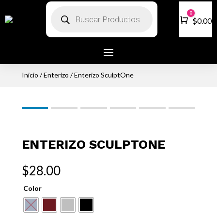
Búsqueda
0
de
Carro
$
0.00
productos
Inicio
/
Enterizo
/ Enterizo SculptOne
ENTERIZO SCULPTONE
$
28.00
Color