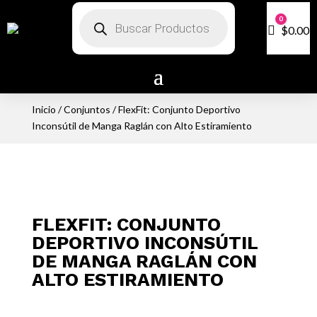
Búsqueda
0
de
Carro
$
0.00
productos
Inicio
/
Conjuntos
/ FlexFit: Conjunto Deportivo
Inconsútil de Manga Raglán con Alto Estiramiento
FLEXFIT: CONJUNTO
DEPORTIVO INCONSÚTIL
DE MANGA RAGLÁN CON
ALTO ESTIRAMIENTO