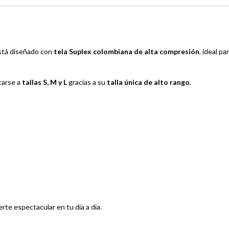
tá diseñado con
tela Suplex colombiana de alta compresión
, ideal p
tarse a
tallas S, M y L
gracias a su
talla única de alto rango
.
rte espectacular en tu día a día.