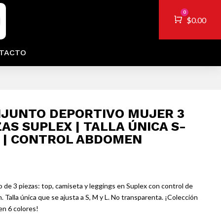
0
Carro
$
0.00
TACTO
JUNTO DEPORTIVO MUJER 3
ZAS SUPLEX | TALLA ÚNICA S-
 | CONTROL ABDOMEN
 de 3 piezas: top, camiseta y leggings en Suplex con control de
 Talla única que se ajusta a S, M y L. No transparenta. ¡Colección
en 6 colores!